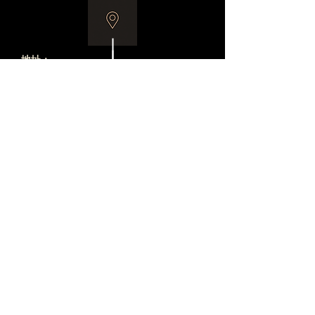
地址：
13 Royton st. Burwood East VIC 3151
微信
Zhonghanjianzhu
电子邮件：